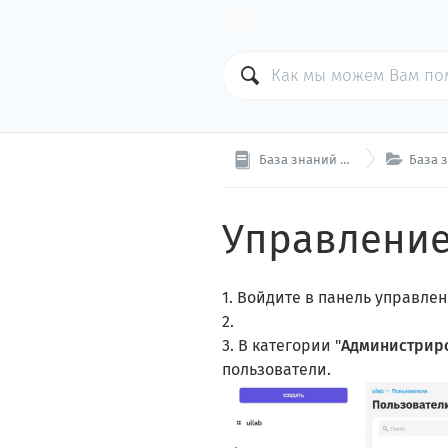

База знаний Cloud
База зн
Управление
1. Войдите в панель управле
2.
3. В категории "
Администрир
пользователи.