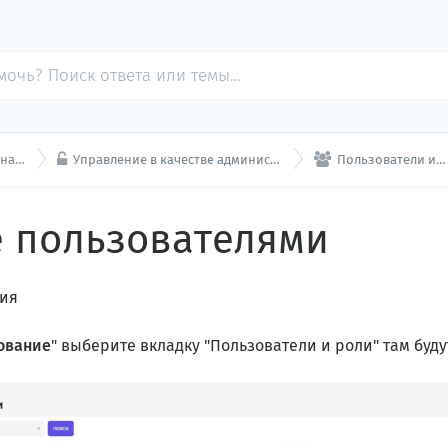


аний
Управление в качестве администратора
Пользователи и роли
 пользователями
ния
ование
" выберите вкладку "Пользователи и роли" там буд